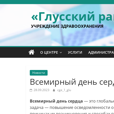
Перейти
к
«Глусский р
содержимому
УЧРЕЖДЕНИЕ ЗДРАВООХРАНЕНИЯ
О ЦЕНТРЕ
УСЛУГИ
АДМИНИСТРА
Новости
Всемирный день сер
28.09.2023
cge_1_glu
Всемирный день сердца
— это глобальн
задача — повышение осведомленности о 
причинах их возникновения и способах 