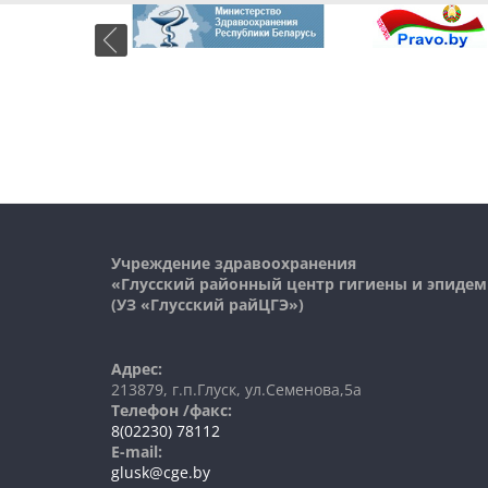
Учреждение здравоохранения
«Глусский районный центр гигиены и эпиде
(УЗ «Глусский райЦГЭ»)
Адрес:
213879, г.п.Глуск, ул.Семенова,5а
Телефон /факс:
8(02230) 78112
E-mail:
glusk@cge.by