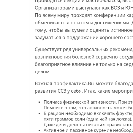
Проводятся лекции и мастер-классы, выс
Организаторами выступают как ВОЗ и ЮН
По всему миру проходят конференции кар
обмениваются опытом и достижениями. 
тому, чтобы вы сумели оценить истинное
задуматься о поддержании хорошего сос
Существует ряд универсальных рекомен
возникновения болезней сердечно-сосуди
благоприятное влияние не только на серд
целом.
Важная профилактика.Вы можете благод
развития ССЗ у себя. Итак, какие меропр
Полчаса физической активности. При э
Помните о том, что активность может б
В рацион необходимо включать фрукты,
пяти граммов соли (одна чайная ложка)
Даже дети должны питаться правильно.
Активное и пассивное курение необходи