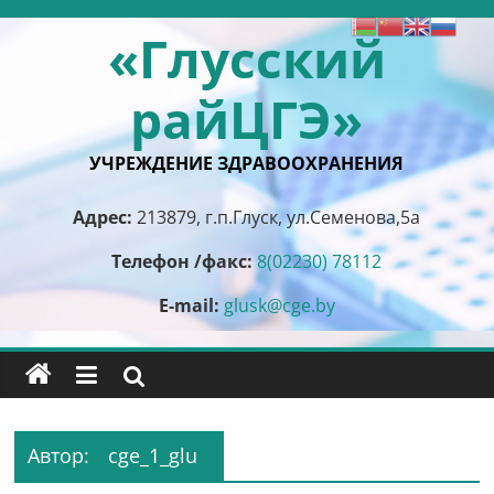
Перейти
«Глусский
к
содержимому
райЦГЭ»
УЧРЕЖДЕНИЕ ЗДРАВООХРАНЕНИЯ
Адрес:
213879, г.п.Глуск, ул.Семенова,5а
Телефон /факс:
8(02230) 78112
E-mail:
glusk@cge.by
Автор:
cge_1_glu